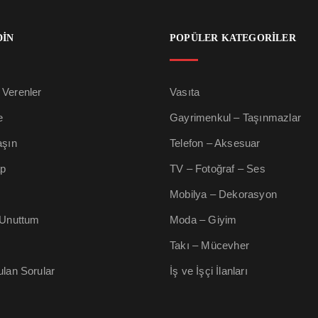
DİN
POPÜLER KATEGORİLER
Verenler
Vasıta
e
Gayrimenkul – Taşınmazlar
aşın
Telefon – Aksesuar
ap
TV – Fotoğraf – Ses
Mobilya – Dekorasyon
 Unuttum
Moda – Giyim
Takı – Mücevher
ulan Sorular
İş ve İşçi İlanları