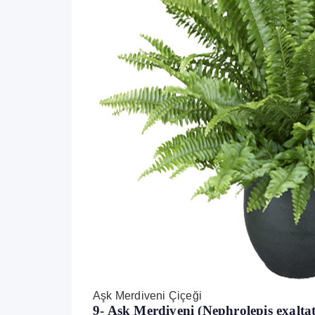
Aşk Merdiveni Çiçeği
9- Aşk Merdiveni (Nephrolepis exalta