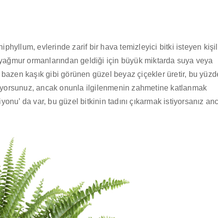
iphyllum, evlerinde zarif bir hava temizleyici bitki isteyen kişi
n yağmur ormanlarından geldiği için büyük miktarda suya veya
 bazen kaşık gibi görünen güzel beyaz çiçekler üretir, bu yüz
stiyorsunuz, ancak onunla ilgilenmenin zahmetine katlanmak
onu’ da var, bu güzel bitkinin tadını çıkarmak istiyorsanız an