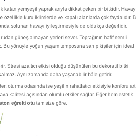
k katan yemyeşil yapraklarıyla dikkat çeken bir bitkidir. Havay
özellikle kuru iklimlerde ve kapalı alanlarda çok faydalıdır. 
anda solunan havayı iyileştirmesiyle de oldukça değerlidir.
rudan güneş almayan yerleri sever. Toprağının hafif nemli
az. Bu yönüyle yoğun yaşam temposuna sahip kişiler için ideal 
rir. Stresi azaltıcı etkisi olduğu düşünülen bu dekoratif bitki,
almaz. Aynı zamanda daha yaşanabilir hâle getirir.
er, oturma odasında ise yeşilin rahatlatıcı etkisiyle konforu artır
a kalitesi açısından olumlu etkiler sağlar. Eğer hem estetik
ton eğrelti otu
tam size göre.